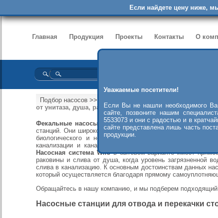
Если найдете цену ниже, м
Главная
Продукция
Проекты
Контакты
О ком
Уважаемые посетители!
Подбор насосов
>>
Каталог насосов Wilo
>>
Фекальные нас
Если Вы не нашли необходимого Ва
от унитаза, душа, раковины и пр.
сайте, позвоните нашим специалис
5533073 и они с радостью и в кратча
Фекальные насосы Wilo
зарекомендовали себя как наил
сайте представлена лишь часть пост
станций. Они широко используются для
перекачивания с
продукции.
биологического и не биологического характера. Чаще в
канализации и канализации очистных сооружений, а так
Насосная система Wilo
в бытовом варианте имеет прямое
раковины и слива от душа, когда уровень загрязненной во
слива в канализацию. К основным достоинствам данных нас
который осуществляется благодаря прямому самоуплотняю
Обращайтесь в нашу компанию, и мы подберем подходящи
Насосные станции для отвода и перекачки сто