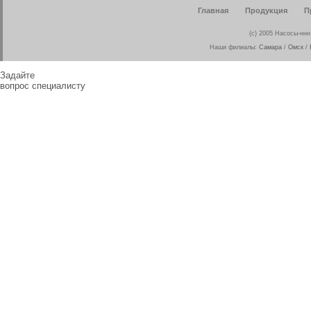
Главная
Продукция
П
(c) 2005 Насосы-ннн
Наши филиалы:
Самара
/
Омск
/
Задайте
вопрос специалисту